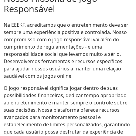
Responsável
Na EEEKF, acreditamos que o entretenimento deve ser
sempre uma experiência positiva e controlada. Nosso
compromisso com o jogo responsável vai além do
cumprimento de regulamentações - é uma
responsabilidade social que levamos muito a sério.
Desenvolvemos ferramentas e recursos específicos
para ajudar nossos usuários a manter uma relação
saudável com os jogos online.
O jogo responsável significa jogar dentro de suas
possibilidades financeiras, dedicar tempo apropriado
ao entretenimento e manter sempre o controle sobre
suas decisões. Nossa plataforma oferece recursos
avançados para monitoramento pessoal e
estabelecimento de limites personalizados, garantindo
que cada usuário possa desfrutar da experiência de