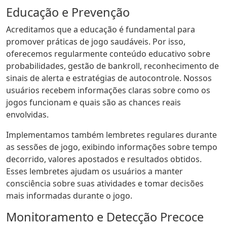
Educação e Prevenção
Acreditamos que a educação é fundamental para
promover práticas de jogo saudáveis. Por isso,
oferecemos regularmente conteúdo educativo sobre
probabilidades, gestão de bankroll, reconhecimento de
sinais de alerta e estratégias de autocontrole. Nossos
usuários recebem informações claras sobre como os
jogos funcionam e quais são as chances reais
envolvidas.
Implementamos também lembretes regulares durante
as sessões de jogo, exibindo informações sobre tempo
decorrido, valores apostados e resultados obtidos.
Esses lembretes ajudam os usuários a manter
consciência sobre suas atividades e tomar decisões
mais informadas durante o jogo.
Monitoramento e Detecção Precoce