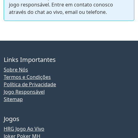
jogo responsável. Entre em contato conosco
através do chat ao vivo, email ou telefone.
Links Importantes
Sobre Nós
Termos e Condições
Política de Privacidade
Jogo Responsável
Sitemap
Jogos
HRG Jogo Ao Vivo
Joker Poker MH